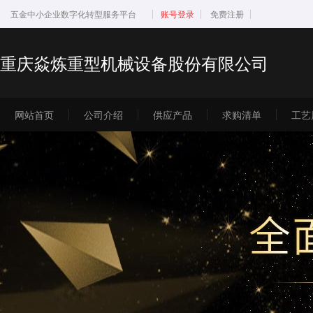
五金中小企业数字化转型服务平台
账号登录
免费注册
重庆焱炼重型机械设备股份有限公司
网站首页
公司介绍
供应产品
求购清单
工艺