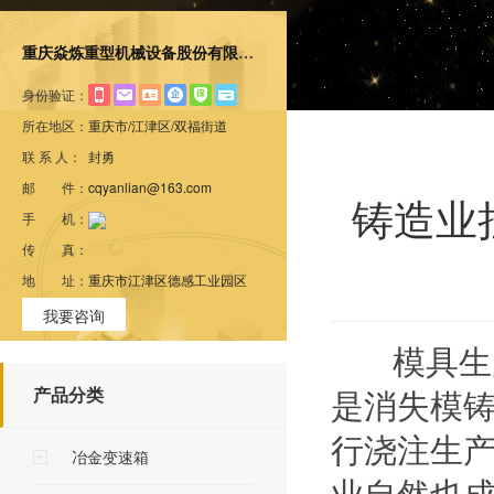
重庆焱炼重型机械设备股份有限公司
身份验证：
所在地区：
重庆市/江津区/双福街道
联 系 人：
封勇
邮 件：
cqyanlian@163.com
铸造业
手 机：
传 真：
地 址：
重庆市江津区德感工业园区
我要咨询
模具生
是消失模
产品分类
行浇注生
冶金变速箱
业自然也