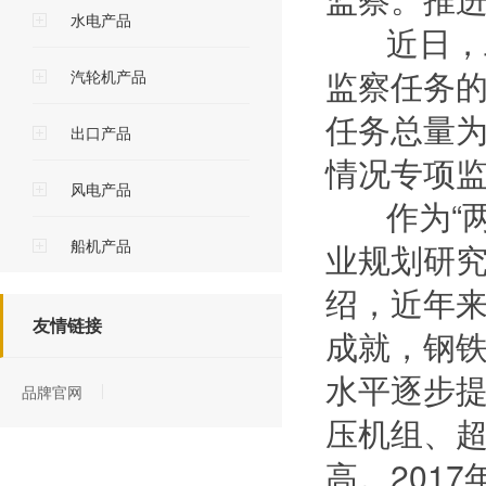
水电产品
近日，工
监察任务的
汽轮机产品
任务总量为
出口产品
情况专项监
风电产品
作为“两
船机产品
业规划研
绍，近年
友情链接
成就，钢
水平逐步
品牌官网
压机组、
高。201