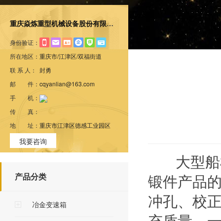
重庆焱炼重型机械设备股份有限公司
身份验证：
所在地区：
重庆市/江津区/双福街道
联 系 人：
封勇
邮 件：
cqyanlian@163.com
手 机：
传 真：
地 址：
重庆市江津区德感工业园区
我要咨询
大型船机
锻件产品
产品分类
冲孔、校
冶金变速箱
充质量，