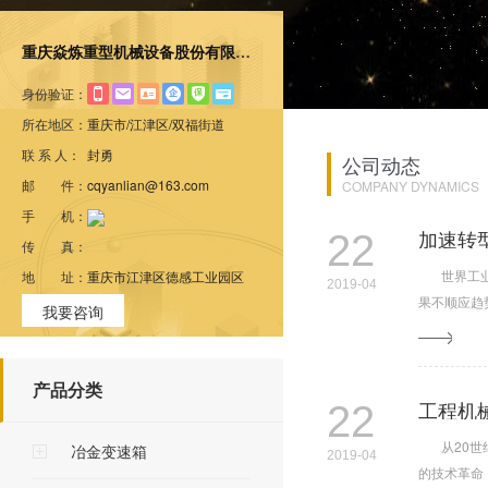
重庆焱炼重型机械设备股份有限公司
身份验证：
所在地区：
重庆市/江津区/双福街道
联 系 人：
封勇
公司
动态
邮 件：
cqyanlian@163.com
COMPANY DYNAMICS
手 机：
加速转
22
传 真：
世界工业4
地 址：
重庆市江津区德感工业园区
2019-04
果不顺应趋
我要咨询
产品分类
工程机
22
从20世纪
冶金变速箱
2019-04
的技术革命